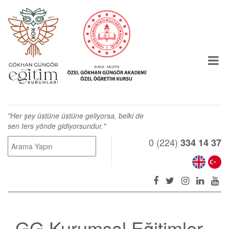
"Her şey üstüne üstüne geliyorsa, belki de
sen ters yönde gidiyorsundur."
0 (224)
334 14 37
GG Kurumsal Eğitimler