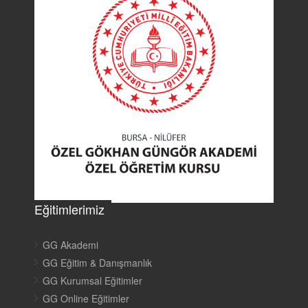
Eğitimlerimiz
GG Akademi
GG Eğitim & Danışmanlık
GG Kurumsal Eğitimler
GG Online Eğitimler