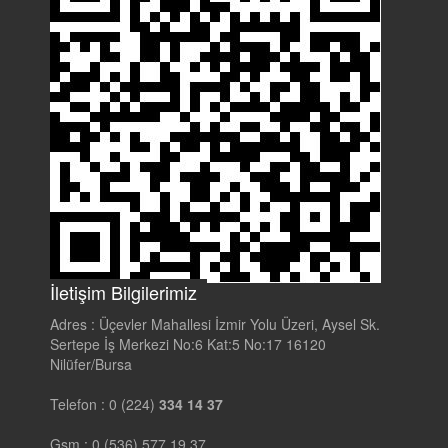
İletişim Bilgilerimiz
Adres :
Üçevler Mahallesi İzmir Yolu Üzeri, Aysel Sk.
Sertepe İş Merkezi No:6 Kat:5 No:17 16120
Nilüfer/Bursa
Telefon :
0 (224)
334 14 37
Gsm :
0 (536) 577 19 37