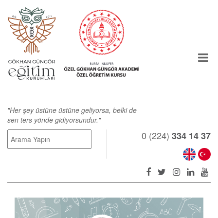
"Her şey üstüne üstüne geliyorsa, belki de
sen ters yönde gidiyorsundur."
0 (224)
334 14 37